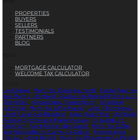
MENU
PROPERTIES
BUYERS
SELLERS
TESTIMONIALS
PARTNERS
BLOG
TOOLS
MORTGAGE CALCULATOR
WELCOME TAX CALCULATOR
CITIES
Les Cèdres
•
Montréal (Saint-Laurent)
•
Sainte-Agathe-
des-Monts
•
Montréal (Rivière-des-Prairies/Pointe-aux-
Trembles)
•
Repentigny (Repentigny)
•
Montréal
(Lachine)
•
Montréal (Ville-Marie)
•
Laval (Chomedey)
•
Laval (Laval-des-Rapides)
•
Saint-Hyacinthe
•
Montréal
(Mercier/Hochelaga-Maisonneuve)
•
Brownsburg-
Chatham
•
Saint-Michel-des-Saints
•
Montréal (Côte-
des-Neiges/Notre-Dame-de-Grâce)
•
Montréal (Le
Plateau-Mont-Royal)
•
Montréal (Rosemont/La Petite-