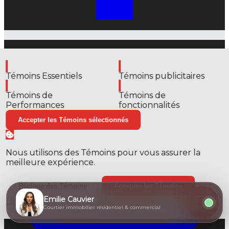
Activer
Activer
Témoins Essentiels
Témoins publicitaires
Activer
Activer
Témoins de
Témoins de
Performances
fonctionnalités
Accepter les Témoins sélectionnés
Nous utilisons des Témoins pour vous assurer la
meilleure expérience.
Réglage des Témoins
Accepter les Témoins
Emilie Cauvier
Lire nos politiques de confidentialité
Courtier immobilier résidentiel & commercial