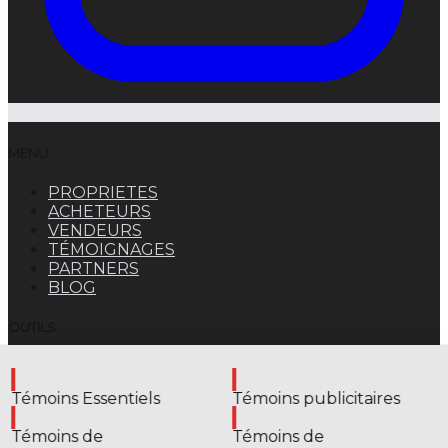
MENU
PROPRIETES
ACHETEURS
VENDEURS
TÉMOIGNAGES
PARTNERS
BLOG
OUTILS
CALCULATEUR DE PRÊT HYPOTHÉCAIRE
Activer
Activer
TAXE DE MUTATION
Témoins Essentiels
Témoins publicitaires
Activer
Activer
© 2026
EstateFunnel
. Tous droits réservés.
Politique
Témoins de
Témoins de
de confidentialité
Avis de collecte
Conditions