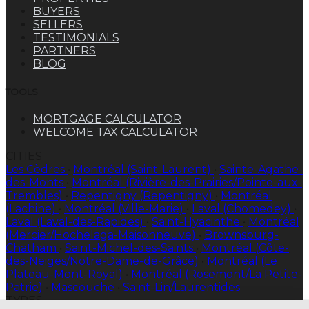
BUYERS
SELLERS
TESTIMONIALS
PARTNERS
BLOG
TOOLS
MORTGAGE CALCULATOR
WELCOME TAX CALCULATOR
CITIES
Les Cèdres
•
Montréal (Saint-Laurent)
•
Sainte-Agathe-
des-Monts
•
Montréal (Rivière-des-Prairies/Pointe-aux-
Trembles)
•
Repentigny (Repentigny)
•
Montréal
(Lachine)
•
Montréal (Ville-Marie)
•
Laval (Chomedey)
•
Laval (Laval-des-Rapides)
•
Saint-Hyacinthe
•
Montréal
(Mercier/Hochelaga-Maisonneuve)
•
Brownsburg-
Chatham
•
Saint-Michel-des-Saints
•
Montréal (Côte-
des-Neiges/Notre-Dame-de-Grâce)
•
Montréal (Le
Plateau-Mont-Royal)
•
Montréal (Rosemont/La Petite-
Patrie)
•
Mascouche
•
Saint-Lin/Laurentides
TYPES