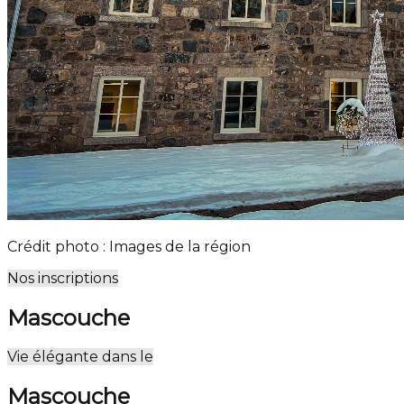
Crédit photo : Images de la région
Nos inscriptions
Mascouche
Leaflet
| ©
OpenStreetMap
contributors ©
CARTO
Vie élégante dans le
+
Mascouche
−