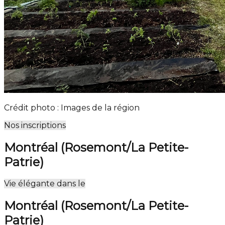
Crédit photo : Images de la région
Nos inscriptions
Montréal (Rosemont/La Petite-
Patrie)
Leaflet
| ©
OpenStreetMap
contributors ©
CARTO
Vie élégante dans le
+
Montréal (Rosemont/La Petite-
−
Patrie)