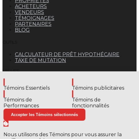
PROPRIÉTÉS
ACHETEURS
VENDEURS
TÉMOIGNAGES
PARTENAIRES
BLOG
OUTILS
CALCULATEUR DE PRÊT HYPOTHÉCAIRE
TAXE DE MUTATION
VILLES
Montréal (Le Plateau-Mont-Royal)
Activer
Activer
TYPES
Témoins Essentiels
Témoins publicitaires
Appartement
Activer
Activer
© 2026
EstateFunnel
. Tous droits réservés.
Politique
Témoins de
Témoins de
de confidentialité
Avis de collecte
Conditions
Performances
fonctionnalités
d’utilisation
Avis et avis
Gérer mes témoins
Close
✕
Accepter les Témoins sélectionnés
Restez informé sur le marché immobilier !
Nous utilisons des Témoins pour vous assurer la
Abonnez-vous à ma newsletter pour recevoir les