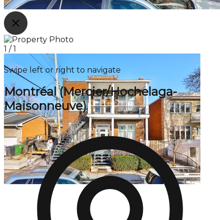
1
/
1
Swipe left or right to navigate
Montréal (Mercier/Hochelaga-
Maisonneuve)