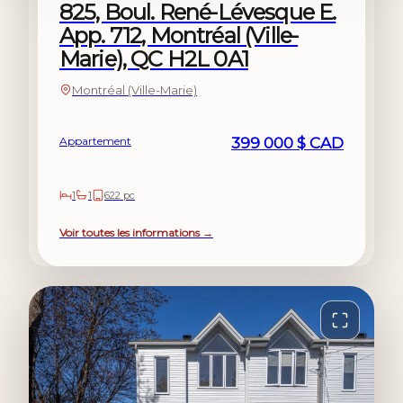
825, Boul. René-Lévesque E.
App. 712, Montréal (Ville-
Marie), QC H2L 0A1
Montréal (Ville-Marie)
Appartement
399 000 $ CAD
1
1
622 pc
Voir toutes les informations →