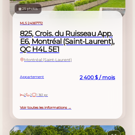
▦ 25 photos
À louer
MLS 24067772
825, Crois. du Ruisseau App.
E6, Montréal (Saint-Laurent),
QC H4L 5E1
Montréal (Saint-Laurent)
Appartement
2 400 $ / mois
2
2
1 361 pc
Voir toutes les informations →