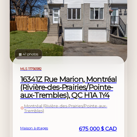
▦ 41 photos
À vendre
MLS 11756582
16341Z Rue Marion, Montréal
(Rivière-des-Prairies/Pointe-
aux-Trembles), QC H1A 1Y4
Montréal (Rivière-des-Prairies/Pointe-aux-
Trembles)
Maison à étages
675 000 $ CAD