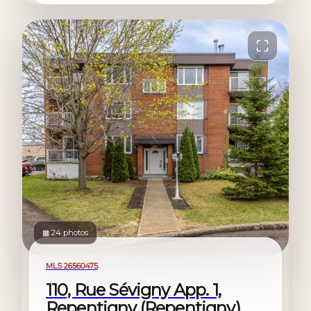
▦ 24 photos
À vendre
MLS 26560475
110, Rue Sévigny App. 1,
Repentigny (Repentigny),