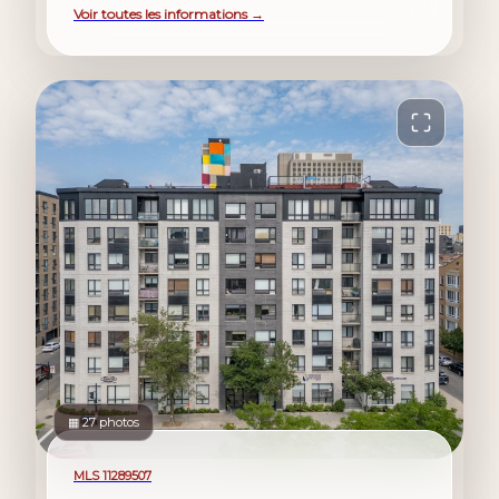
Voir toutes les informations →
▦ 27 photos
À vendre
MLS 11289507