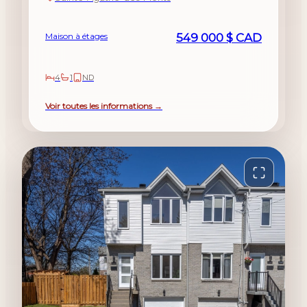
Maison à étages
549 000 $ CAD
4
1
ND
Voir toutes les informations →