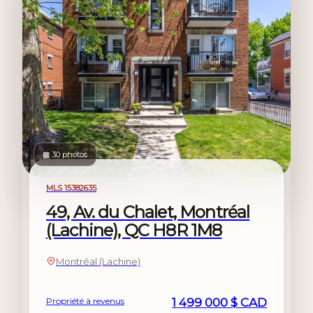
▦ 30 photos
À vendre
MLS 15382635
49, Av. du Chalet, Montréal
(Lachine), QC H8R 1M8
Montréal (Lachine)
Propriété à revenus
1 499 000 $ CAD