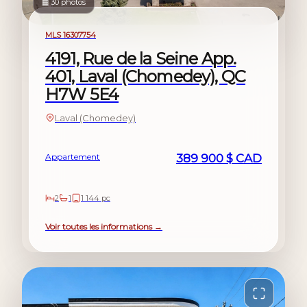
▦ 30 photos
À vendre
MLS 16307754
4191, Rue de la Seine App.
401, Laval (Chomedey), QC
H7W 5E4
Laval (Chomedey)
Appartement
389 900 $ CAD
2
1
1 144 pc
Voir toutes les informations →