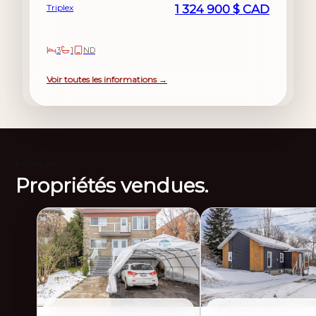
Triplex
1 324 900 $ CAD
3
1
ND
Voir toutes les informations →
Réalisations
Propriétés vendues.