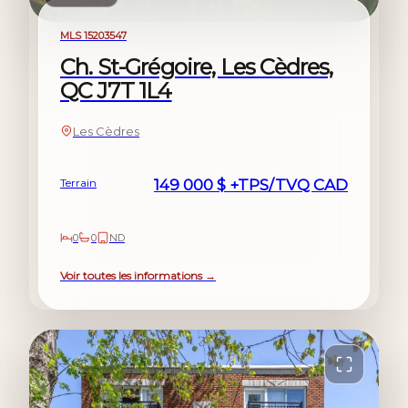
À vendre
MLS 15203547
Ch. St-Grégoire, Les Cèdres,
QC J7T 1L4
Les Cèdres
Terrain
149 000 $ +TPS/TVQ CAD
0
0
ND
Voir toutes les informations →