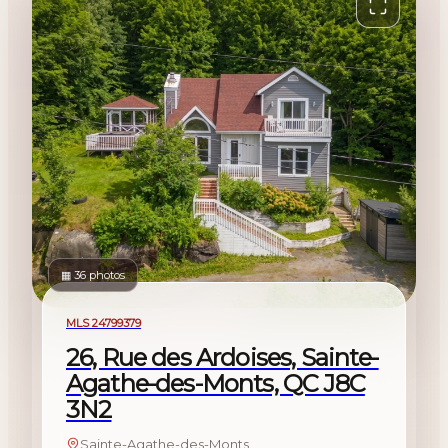
▦ 36 photos
À vendre
MLS 24799379
26, Rue des Ardoises, Sainte-
Agathe-des-Monts, QC J8C
3N2
Sainte-Agathe-des-Monts