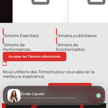
Activer
Activer
Témoins Essentiels
Témoins publicitaires
Activer
Activer
Témoins de
Témoins de
Performances
fonctionnalités
Accepter les Témoins sélectionnés
Nous utilisons des Témoins pour vous assurer la
meilleure expérience.
Réglage des Témoins
Accepter les Témoins
Emilie Cauvier
Lire nos politiques de confidentialité
Courtier immobilier résidentiel & commercial