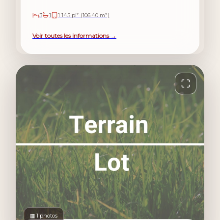
3
1
1 145 pi² (106.40 m²)
Voir toutes les informations →
▦ 1 photos