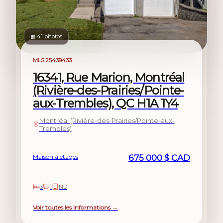
▦ 41 photos
À vendre
MLS 25439433
16341, Rue Marion, Montréal
(Rivière-des-Prairies/Pointe-
aux-Trembles), QC H1A 1Y4
Montréal (Rivière-des-Prairies/Pointe-aux-
Trembles)
Maison à étages
675 000 $ CAD
3
1
ND
Voir toutes les informations →