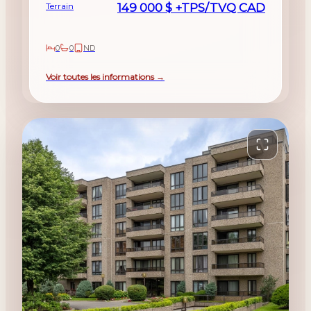
Terrain
149 000 $ +TPS/TVQ CAD
0
0
ND
Voir toutes les informations →