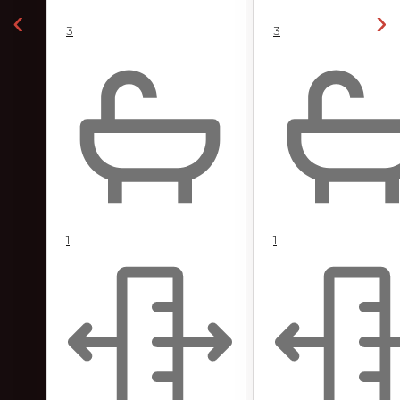
‹
›
3
3
1
1