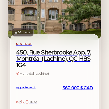
▦ 26 photos
À vendre
MLS 11168310
450, Rue Sherbrooke App. 7,
Montréal (Lachine), QC H8S
1G4
Montréal (Lachine)
Appartement
360 000 $ CAD
2
1
987 pc