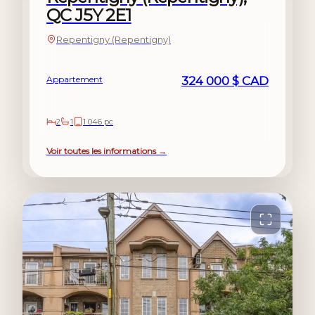
QC J5Y 2E1
Repentigny (Repentigny)
Appartement
324 000 $ CAD
2
1
1 046 pc
Voir toutes les informations →