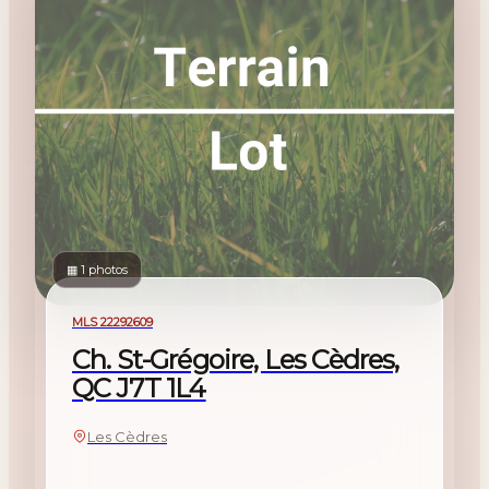
▦ 1 photos
À vendre
MLS 22292609
Ch. St-Grégoire, Les Cèdres,
QC J7T 1L4
Les Cèdres