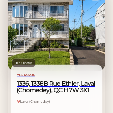
▦ 48 photos
À vendre
MLS 16452982
1336, 1338B Rue Ethier, Laval
(Chomedey), QC H7W 3X1
Laval (Chomedey)