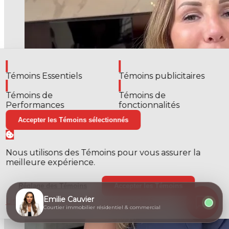
Activer
Activer
Témoins Essentiels
Témoins publicitaires
Activer
Activer
Témoins de
Témoins de
Performances
fonctionnalités
Accepter les Témoins sélectionnés
Nous utilisons des Témoins pour vous assurer la
meilleure expérience.
Réglage des Témoins
Accepter les Témoins
Emilie Cauvier
Lire nos politiques de confidentialité
Courtier immobilier résidentiel & commercial